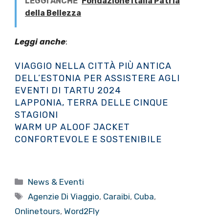
LEGGI ANCHE
Fondazione Italia Patria
della Bellezza
Leggi anche
:
VIAGGIO NELLA CITTÀ PIÙ ANTICA
DELL’ESTONIA PER ASSISTERE AGLI
EVENTI DI TARTU 2024
LAPPONIA, TERRA DELLE CINQUE
STAGIONI
WARM UP ALOOF JACKET
CONFORTEVOLE E SOSTENIBILE
Categorie
News & Eventi
Tag
Agenzie Di Viaggio
,
Caraibi
,
Cuba
,
Onlinetours
,
Word2Fly