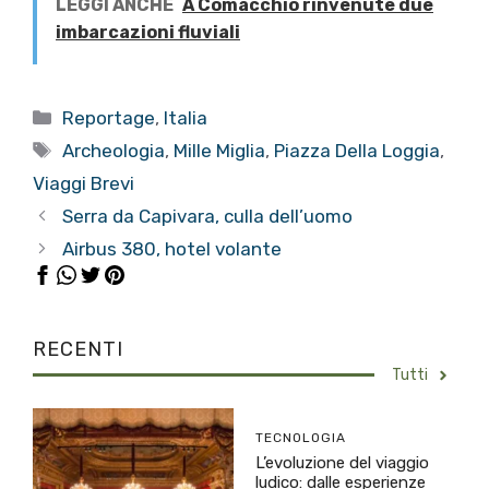
LEGGI ANCHE
A Comacchio rinvenute due
imbarcazioni fluviali
Categorie
Reportage
,
Italia
Tag
Archeologia
,
Mille Miglia
,
Piazza Della Loggia
,
Viaggi Brevi
Serra da Capivara, culla dell’uomo
Airbus 380, hotel volante
RECENTI
Tutti
TECNOLOGIA
L’evoluzione del viaggio
ludico: dalle esperienze