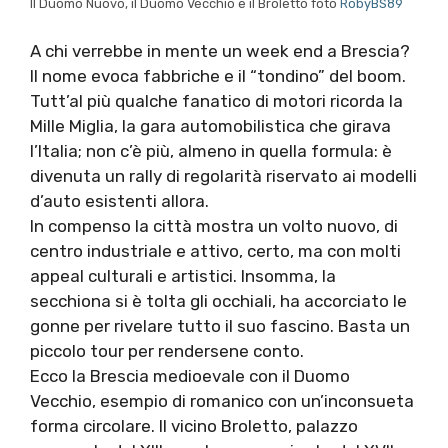
Il Duomo Nuovo, il Duomo Vecchio e il Broletto foto
RobyBS89
A chi verrebbe in mente un week end a Brescia?
Il nome evoca fabbriche e il “tondino” del boom.
Tutt’al più qualche fanatico di motori ricorda la
Mille Miglia, la gara automobilistica che girava
l’Italia; non c’è più, almeno in quella formula: è
divenuta un rally di regolarità riservato ai modelli
d’auto esistenti allora.
In compenso la città mostra un volto nuovo, di
centro industriale e attivo, certo, ma con molti
appeal culturali e artistici. Insomma, la
secchiona si è tolta gli occhiali, ha accorciato le
gonne per rivelare tutto il suo fascino. Basta un
piccolo tour per rendersene conto.
Ecco la Brescia medioevale con il Duomo
Vecchio, esempio di romanico con un’inconsueta
forma circolare. Il vicino Broletto, palazzo