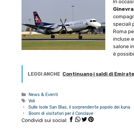
In occas
Ginevra
compagni
speciali 
Roma per
incluse e
salone in
è possib
LEGGI ANCHE
Continuano i saldi di Emirat
Categorie
News & Eventi
Tag
Voli
Sulle Isole San Blas, il sorprendente popolo dei kuna
Boom di visitatori per il Conclave
Condividi sui social: