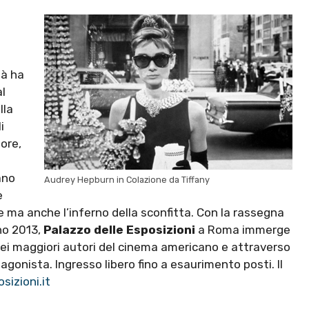
tà ha
al
lla
i
ore,
ano
Audrey Hepburn in Colazione da Tiffany
e
e ma anche l’inferno della sconfitta. Con la rassegna
gno 2013,
Palazzo delle Esposizioni
a Roma immerge
ei maggiori autori del cinema americano e attraverso
otagonista.
Ingresso libero fino a esaurimento posti. Il
izioni.it