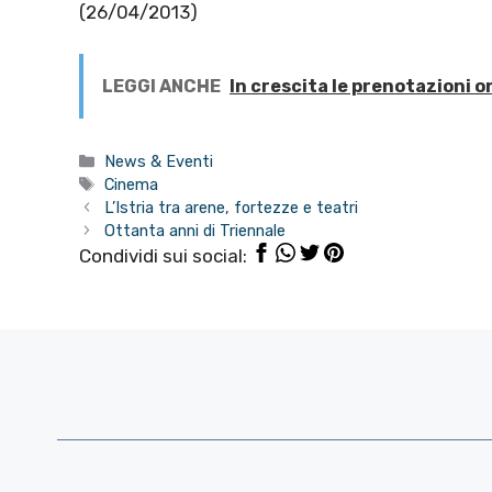
(26/04/2013)
LEGGI ANCHE
In crescita le prenotazioni o
Categorie
News & Eventi
Tag
Cinema
L’Istria tra arene, fortezze e teatri
Ottanta anni di Triennale
Condividi sui social: