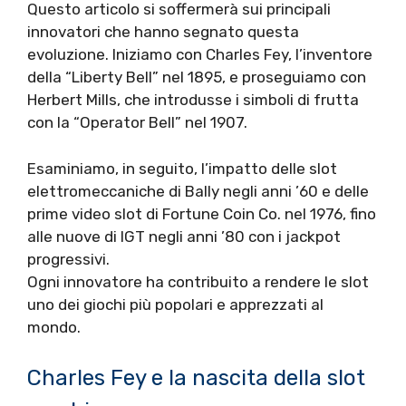
Questo articolo si soffermerà sui principali
innovatori che hanno segnato questa
evoluzione. Iniziamo con Charles Fey, l’inventore
della “Liberty Bell” nel 1895, e proseguiamo con
Herbert Mills, che introdusse i simboli di frutta
con la “Operator Bell” nel 1907.
Esaminiamo, in seguito, l’impatto delle slot
elettromeccaniche di Bally negli anni ’60 e delle
prime video slot di Fortune Coin Co. nel 1976, fino
alle nuove di IGT negli anni ’80 con i jackpot
progressivi.
Ogni innovatore ha contribuito a rendere le slot
uno dei giochi più popolari e apprezzati al
mondo.
Charles Fey e la nascita della slot