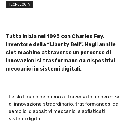
TECNOLOGIA
Tutto inizia nel 1895 con Charles Fey,
inventore della “Liberty Bell”. Negli anni le
slot machine attraverso un percorso di
innovazioni si trasformano da dispositivi
meccanici in sistemi digitali.
Le slot machine hanno attraversato un percorso
di innovazione straordinario, trasformandosi da
semplici dispositivi meccanici a sofisticati
sistemi digitali.