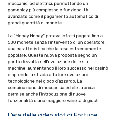
meccanici ed elettrici, permettendo un
gameplay più complesso e funzionalità
avanzate come il pagamento automatico di
grandi quantità di monete.
La “Money Honey” poteva infatti pagare fino a
500 monete senza l’intervento di un operatore,
una caratteristica che la rese estremamente
popolare. Questa nuova proposta segnò un
punto di svolta nell’evoluzione delle slot
machine, aumentando il loro successo nei casinò
e aprendo la strada a future evoluzioni
tecnologiche nel gioco d’azzardo. La
combinazione di meccanica ed elettronica
permise anche l’introduzione di nuove
funzionalità e una maggiore varietà di giochi.
L’era delle video slot di Fortune