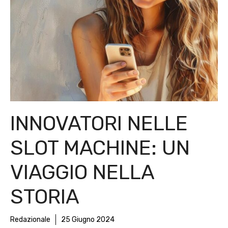
INNOVATORI NELLE
SLOT MACHINE: UN
VIAGGIO NELLA
STORIA
Redazionale
25 Giugno 2024