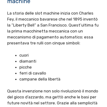
machine
La storia delle slot machine inizia con Charles
Fey, il meccanico bavarese che nel 1895 inventò
la “Liberty Bell” a San Francisco. Quest’ultima fu
la prima macchinetta meccanica con un
meccanismo di pagamento automatico; essa
presentava tre rulli con cinque simboli:
cuori
diamanti
picche
ferri di cavallo
campane della libertà
Questa invenzione non solo rivoluzionò il mondo
del gioco d’azzardo, ma gettò anche le basi per
future novità nel settore. Grazie alla semplicità