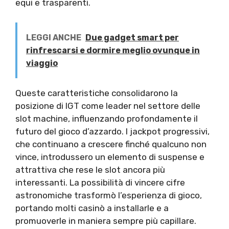
equi e trasparenti.
LEGGI ANCHE
Due gadget smart per
rinfrescarsi e dormire meglio ovunque in
viaggio
Queste caratteristiche consolidarono la
posizione di IGT come leader nel settore delle
slot machine, influenzando profondamente il
futuro del gioco d’azzardo. I jackpot progressivi,
che continuano a crescere finché qualcuno non
vince, introdussero un elemento di suspense e
attrattiva che rese le slot ancora più
interessanti. La possibilità di vincere cifre
astronomiche trasformò l’esperienza di gioco,
portando molti casinò a installarle e a
promuoverle in maniera sempre più capillare.