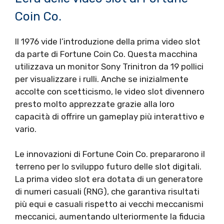
Coin Co.
Il 1976 vide l’introduzione della prima video slot
da parte di Fortune Coin Co. Questa macchina
utilizzava un monitor Sony Trinitron da 19 pollici
per visualizzare i rulli. Anche se inizialmente
accolte con scetticismo, le video slot divennero
presto molto apprezzate grazie alla loro
capacità di offrire un gameplay più interattivo e
vario.
Le innovazioni di Fortune Coin Co. prepararono il
terreno per lo sviluppo futuro delle slot digitali.
La prima video slot era dotata di un generatore
di numeri casuali (RNG), che garantiva risultati
più equi e casuali rispetto ai vecchi meccanismi
meccanici, aumentando ulteriormente la fiducia