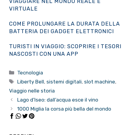
VIAGGIARE NEL MONDO REALE E
VIRTUALE
COME PROLUNGARE LA DURATA DELLA
BATTERIA DEI GADGET ELETTRONICI
TURISTI IN VIAGGIO: SCOPRIRE I TESORI
NASCOSTI CON UNA APP
Categorie
Tecnologia
Tag
Liberty Bell
,
sistemi digitali
,
slot machine
,
Viaggio nelle storia
Lago d’Iseo: dall’acqua esce il vino
1000 Miglia la corsa più bella del mondo