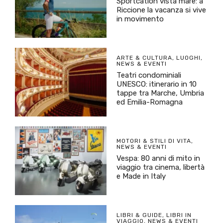
Sportcation vista mare: a
Riccione la vacanza si vive
in movimento
ARTE & CULTURA
,
LUOGHI
,
NEWS & EVENTI
Teatri condominiali
UNESCO: itinerario in 10
tappe tra Marche, Umbria
ed Emilia-Romagna
MOTORI & STILI DI VITA
,
NEWS & EVENTI
Vespa: 80 anni di mito in
viaggio tra cinema, libertà
e Made in Italy
LIBRI & GUIDE
,
LIBRI IN
VIAGGIO
,
NEWS & EVENTI