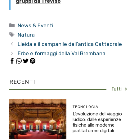
gruppi da Treviso
Categorie
News & Eventi
Tag
Natura
Lleida e il campanile dell’antica Cattedrale
Erbe e formaggi della Val Brembana
RECENTI
Tutti
TECNOLOGIA
L’evoluzione del viaggio
ludico: dalle esperienze
fisiche alle moderne
piattaforme digitali