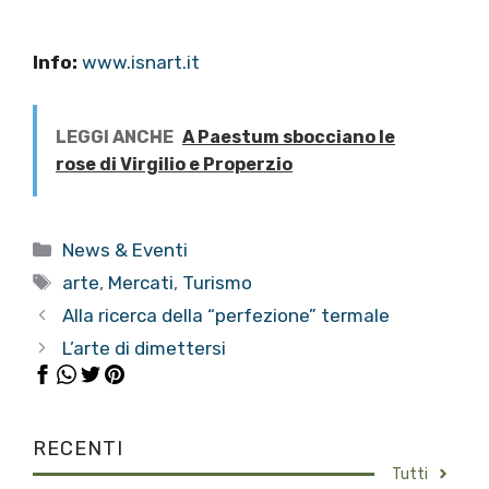
Info:
www.isnart.it
LEGGI ANCHE
A Paestum sbocciano le
rose di Virgilio e Properzio
Categorie
News & Eventi
Tag
arte
,
Mercati
,
Turismo
Alla ricerca della “perfezione” termale
L’arte di dimettersi
RECENTI
Tutti