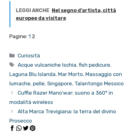
LEGGI ANCHE
Nel segno d’artista, città
europee da visitare
Pagine:
1
2
Categorie
Curiosità
Tag
Acque vulcaniche Ischia
,
fish pedicure
,
Laguna Blu Islanda
,
Mar Morto
,
Massaggio con
lumache
,
pelle
,
Singapore
,
Talantongo Messico
Cuffie Razer Mano’war: suono a 360° in
modalità wireless
Alta Marca Trevigiana: la terra del divino
Prosecco