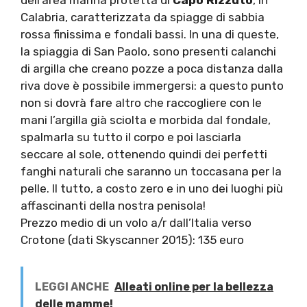
dell’area marina protetta di
Capo Rizzuto
, in
Calabria, caratterizzata da spiagge di sabbia
rossa finissima e fondali bassi. In una di queste,
la spiaggia di San Paolo, sono presenti calanchi
di argilla che creano pozze a poca distanza dalla
riva dove è possibile immergersi: a questo punto
non si dovrà fare altro che raccogliere con le
mani l’argilla già sciolta e morbida dal fondale,
spalmarla su tutto il corpo e poi lasciarla
seccare al sole, ottenendo quindi dei perfetti
fanghi naturali che saranno un toccasana per la
pelle. Il tutto, a costo zero e in uno dei luoghi più
affascinanti della nostra penisola!
Prezzo medio di un volo a/r dall’Italia verso
Crotone (dati Skyscanner 2015): 135 euro
LEGGI ANCHE
Alleati online per la bellezza
delle mamme!