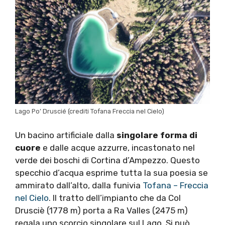
Lago Po’ Druscié (crediti Tofana Freccia nel Cielo)
Un bacino artificiale dalla
singolare forma di
cuore
e dalle acque azzurre, incastonato nel
verde dei boschi di Cortina d’Ampezzo. Questo
specchio d’acqua esprime tutta la sua poesia se
ammirato dall’alto, dalla funivia
Tofana – Freccia
nel Cielo
. Il tratto dell’impianto che da Col
Drusciè (1778 m) porta a Ra Valles (2475 m)
regala uno scorcio singolare sul Lago. Si può