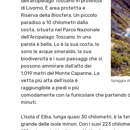
dell’arcipelago Toscano in provincia
di Livorno. È area protetta e
Riserva della Biosfera. Un piccolo
paradiso a 10 chilometri dalla
costa, situata nel Parco Nazionale
dell’Arcipelago Toscano. In una
parola è bella. Lo è la sua costa, lo
sono le acque smeraldo, la sua
biodiversità e i suoi paesaggi che si
possono ammirare dall’alto dei
1.019 metri del Monte Capanne. La
vetta più alta dell’isola è
Spiaggia d
raggiungibile a piedi o più
comodamente con la funicolare che partendo dal
minuti.
L’Isola d’ Elba, lunga quasi 30 chilometri, è la te
grande delle isole minori. Con i suoi 223 chilomet