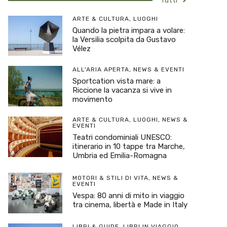
Tutti
ARTE & CULTURA
,
LUOGHI
Quando la pietra impara a volare:
la Versilia scolpita da Gustavo
Vélez
ALL'ARIA APERTA
,
NEWS & EVENTI
Sportcation vista mare: a
Riccione la vacanza si vive in
movimento
ARTE & CULTURA
,
LUOGHI
,
NEWS &
EVENTI
Teatri condominiali UNESCO:
itinerario in 10 tappe tra Marche,
Umbria ed Emilia-Romagna
MOTORI & STILI DI VITA
,
NEWS &
EVENTI
Vespa: 80 anni di mito in viaggio
tra cinema, libertà e Made in Italy
LIBRI & GUIDE
,
LIBRI IN VIAGGIO
,