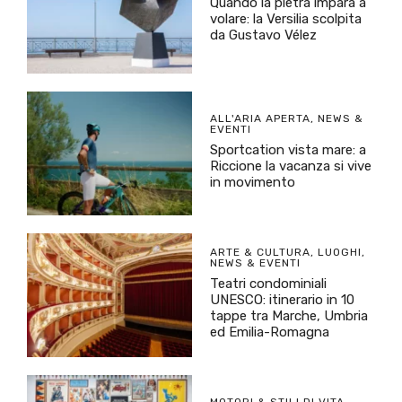
Quando la pietra impara a
volare: la Versilia scolpita
da Gustavo Vélez
ALL'ARIA APERTA
,
NEWS &
EVENTI
Sportcation vista mare: a
Riccione la vacanza si vive
in movimento
ARTE & CULTURA
,
LUOGHI
,
NEWS & EVENTI
Teatri condominiali
UNESCO: itinerario in 10
tappe tra Marche, Umbria
ed Emilia-Romagna
MOTORI & STILI DI VITA
,