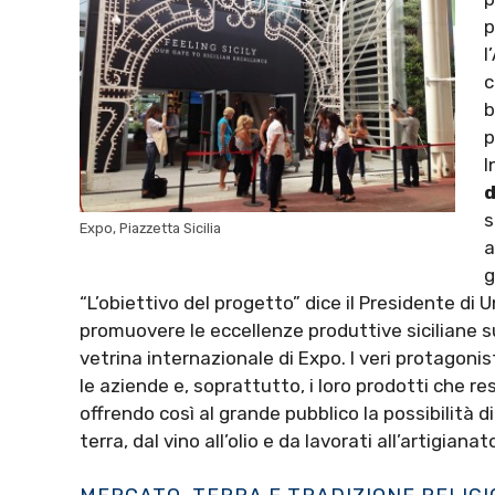
p
l
c
b
p
I
d
s
Expo, Piazzetta Sicilia
a
g
“L’obiettivo del progetto” dice il Presidente di 
promuovere le eccellenze produttive siciliane 
vetrina internazionale di Expo. I veri protagonist
le aziende e, soprattutto, i loro prodotti che 
offrendo così al grande pubblico la possibilità
terra, dal vino all’olio e da lavorati all’artigianat