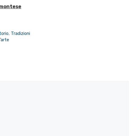
emontese
torio
,
Tradizioni
’arte