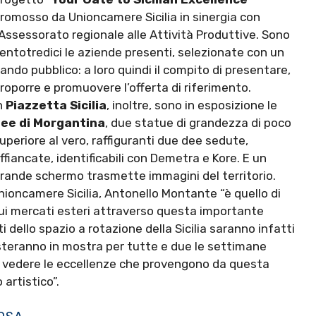
romosso da Unioncamere Sicilia in sinergia con
’Assessorato regionale alle Attività Produttive. Sono
entotredici le aziende presenti, selezionate con un
ando pubblico: a loro quindi il compito di presentare,
roporre e promuovere l’offerta di riferimento.
n
Piazzetta Sicilia
, inoltre, sono in esposizione le
ee di Morgantina
, due statue di grandezza di poco
uperiore al vero, raffiguranti due dee sedute,
ffiancate, identificabili con Demetra e Kore. E un
rande schermo trasmette immagini del territorio.
Unioncamere Sicilia, Antonello Montante “è quello di
sui mercati esteri attraverso questa importante
i dello spazio a rotazione della Sicilia saranno infatti
resteranno in mostra per tutte e due le settimane
 di vedere le eccellenze che provengono da questa
o artistico”.