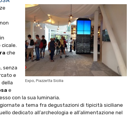
OSA
nze
l
 non
in
e cicale.
ra
che
a, senza
rcato e
Expo, Piazzetta Sicilia
 della
osa
e
resso con la sua luminaria.
ornate a tema fra degustazioni di tipicità siciliane
uello dedicato all’archeologia e all’alimentazione nel