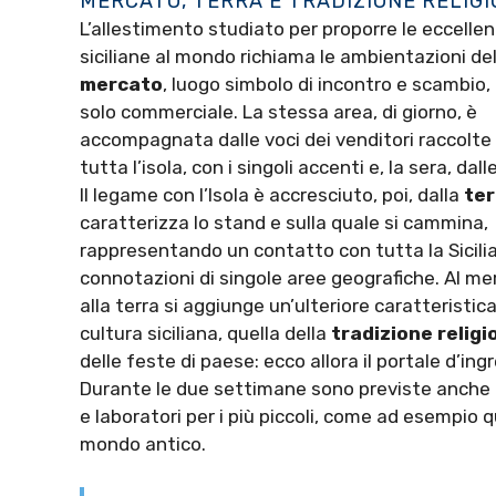
MERCATO, TERRA E TRADIZIONE RELIGI
L’allestimento studiato per proporre le eccelle
siciliane al mondo richiama le ambientazioni de
mercato
, luogo simbolo di incontro e scambio,
solo commerciale. La stessa area, di giorno, è
accompagnata dalle voci dei venditori raccolte 
tutta l’isola, con i singoli accenti e, la sera, dall
Il legame con l’Isola è accresciuto, poi, dalla
ter
caratterizza lo stand e sulla quale si cammina,
rappresentando un contatto con tutta la Sicili
connotazioni di singole aree geografiche. Al me
alla terra si aggiunge un’ulteriore caratteristica
cultura siciliana, quella della
tradizione religi
delle feste di paese: ecco allora il portale d’ing
Durante le due settimane sono previste anche gi
e laboratori per i più piccoli, come ad esempio q
mondo antico.