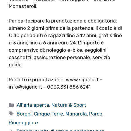
Monesteroli.
Per partecipare la prenotazione è obbligatoria,
almeno 2 giorni prima della partenza. Il costo è di
€ 40 per adulti e ragazzi fino a 12 anni, gratis fino
a 3 anni, fino a 6 anni euro 24. L’importo è
comprensivo di: noleggio e-bike, seggiolini,
caschetti, assicurazione personale, servizio
guida.
Per info e prenotazione: www.sigeric.it –
info@sigeric.it – 0039.331 886 6241
Categorie
All'aria aperta
,
Natura & Sport
Tag
Borghi
,
Cinque Terre
,
Manarola
,
Parco
,
Riomaggiore