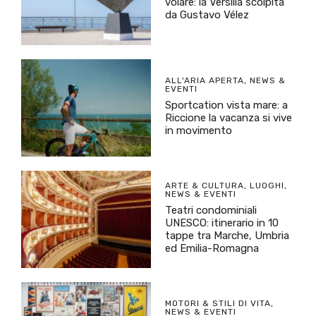
volare: la Versilia scolpita
da Gustavo Vélez
ALL'ARIA APERTA
,
NEWS &
EVENTI
Sportcation vista mare: a
Riccione la vacanza si vive
in movimento
ARTE & CULTURA
,
LUOGHI
,
NEWS & EVENTI
Teatri condominiali
UNESCO: itinerario in 10
tappe tra Marche, Umbria
ed Emilia-Romagna
MOTORI & STILI DI VITA
,
NEWS & EVENTI