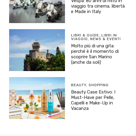
Vespa: 80 anni di mito in
viaggio tra cinema, libertà
e Made in Italy
LIBRI & GUIDE
,
LIBRI IN
VIAGGIO
,
NEWS & EVENTI
Molto più di una gita:
perché è il momento di
scoprire San Marino
(anche da soli)
BEAUTY
,
SHOPPING
Beauty Case Estivo: I
Must-Have per Pelle,
Capelli e Make-Up in
Vacanza