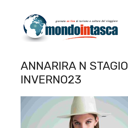
Vai
al
contenuto
ANNARIRA N STAGI
INVERNO23