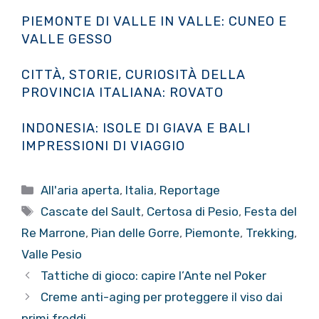
PIEMONTE DI VALLE IN VALLE: CUNEO E
VALLE GESSO
CITTÀ, STORIE, CURIOSITÀ DELLA
PROVINCIA ITALIANA: ROVATO
INDONESIA: ISOLE DI GIAVA E BALI
IMPRESSIONI DI VIAGGIO
Categorie
All'aria aperta
,
Italia
,
Reportage
Tag
Cascate del Sault
,
Certosa di Pesio
,
Festa del
Re Marrone
,
Pian delle Gorre
,
Piemonte
,
Trekking
,
Valle Pesio
Tattiche di gioco: capire l’Ante nel Poker
Creme anti-aging per proteggere il viso dai
primi freddi