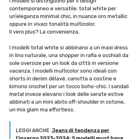
I modelli si distinguono per il design
contemporaneo e versatile: total white per
un’eleganza minimal chic, in nuance oro metallic
oppure in vivaci tonalità multicolor.
Il vero plus? La convenienza.
I modelli total white si abbinano a un maxi dress
in lino naturale, una shopper in rafia e occhiali da
sole oversize per un look da città in versione
vacanza. I modelli multicolor sono ideali con
shorts in denim délavé, canotta a costine e
kimono crochet per un tocco boho-chic. I sandali
metal invece elevano i look delle serate estive
abbinati a un mini abito off-shoulder in cotone,
un mix glam ma effortless.
LEGGI ANCHE
Jeans di tendenza per
l'inverno 2023-2024: 5 modelli must have