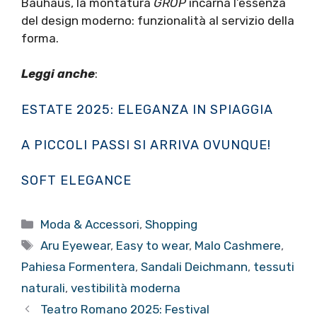
Bauhaus, la montatura
GROP
incarna l’essenza
del design moderno: funzionalità al servizio della
forma.
Leggi anche
:
ESTATE 2025: ELEGANZA IN SPIAGGIA
A PICCOLI PASSI SI ARRIVA OVUNQUE!
SOFT ELEGANCE
Categorie
Moda & Accessori
,
Shopping
Tag
Aru Eyewear
,
Easy to wear
,
Malo Cashmere
,
Pahiesa Formentera
,
Sandali Deichmann
,
tessuti
naturali
,
vestibilità moderna
Teatro Romano 2025: Festival