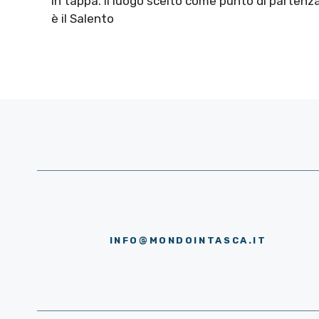
in tappa. Il luogo scelto come punto di partenz
è il Salento
INFO@MONDOINTASCA.IT