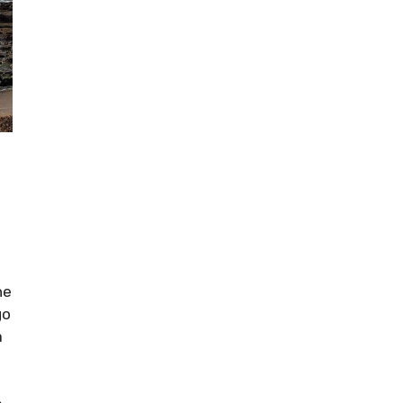
he
go
a
a