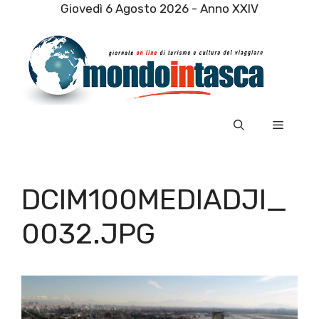
Vai
Giovedì 6 Agosto 2026 - Anno XXIV
al
contenuto
Menu
DCIM100MEDIADJI_
0032.JPG