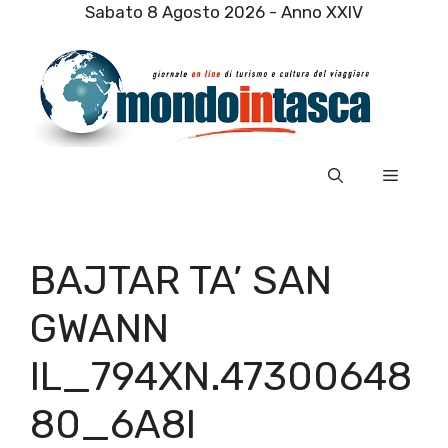
Vai
Sabato 8 Agosto 2026 - Anno XXIV
al
contenuto
Menu
BAJTAR TA’ SAN
GWANN
IL_794XN.47300648
80_6A8I