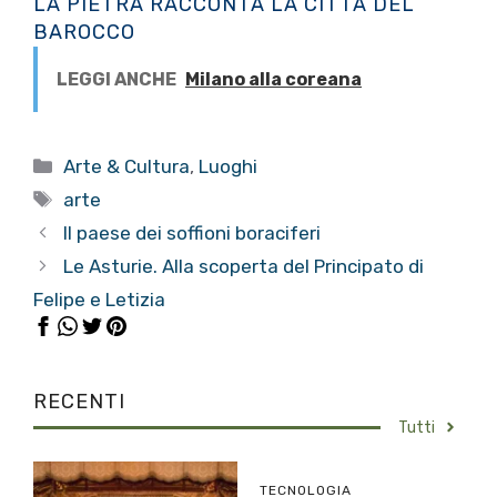
LA PIETRA RACCONTA LA CITTÀ DEL
BAROCCO
LEGGI ANCHE
Milano alla coreana
Categorie
Arte & Cultura
,
Luoghi
Tag
arte
Il paese dei soffioni boraciferi
Le Asturie. Alla scoperta del Principato di
Felipe e Letizia
RECENTI
Tutti
TECNOLOGIA