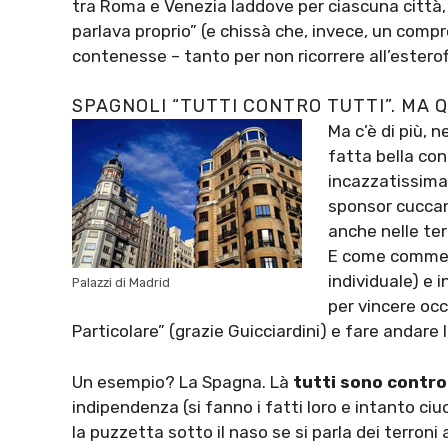
tra Roma e Venezia laddove per ciascuna città, 
parlava proprio” (e chissà che, invece, un com
contenesse – tanto per non ricorrere all’esterofi
SPAGNOLI “TUTTI CONTRO TUTTI”. MA
Ma c’è di più, 
fatta bella con 
incazzatissima,
sponsor cuccano
anche nelle ter
E come comment
individuale) e 
Palazzi di Madrid
per vincere occ
Particolare” (grazie Guicciardini) e fare andare
Un esempio? La Spagna. Là
tutti sono contro
indipendenza (si fanno i fatti loro e intanto ciucc
la puzzetta sotto il naso se si parla dei terroni