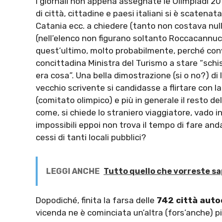
i giornali non appena assegnate le Olimpiadi 20
di città, cittadine e paesi italiani si è scatenat
Catania ecc. a chiedere (tanto non costava null
(nell’elenco non figurano soltanto Roccacannucc
quest’ultimo, molto probabilmente, perché conv
concittadina Ministra del Turismo a stare “schi
era cosa”. Una bella dimostrazione (si o no?) di
vecchio scrivente si candidasse a flirtare con la
(comitato olimpico) e più in generale il resto de
come, si chiede lo straniero viaggiatore, vado 
impossibili eppoi non trova il tempo di fare anda
cessi di tanti locali pubblici?
LEGGI ANCHE
Tutto quello che vorreste sap
Dopodiché, finita la farsa delle
742 città aut
vicenda ne è cominciata un’altra (fors’anche) pi