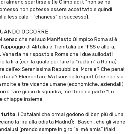
di almeno spartirsele (le Olimpiadi), “non se ne
promesso non potesse essere accettato e quindi
lia lessicale – “chances” di successo).
 QUANDO OCCORRE…
nel senso che nel suo Manifesto Olimpico Roma si è
l’appoggio di Alitalia e Trenitalia ex FFSS e allora,
 Venezia ha risposto a Roma che i due sullodati
 la lira (con la quale poi fare la “reclàm” a Roma)
re dell’ex Serenissima Repubblica. Morale? Che pena!
arla? Elementare Watson: nello sport (che non sia
in molte altre vicende umane (economiche, aziendali)
orre fare gioco di squadra, mettere da parte “Lu
 le chiappe insieme.
 tutto
: i Catalani che ormai godono di ben più di una
iano la lira alla odiata Madrid); i Baschi, che gli viene
 andalusi (prendo sempre in giro “el mè amìs” Iñaki