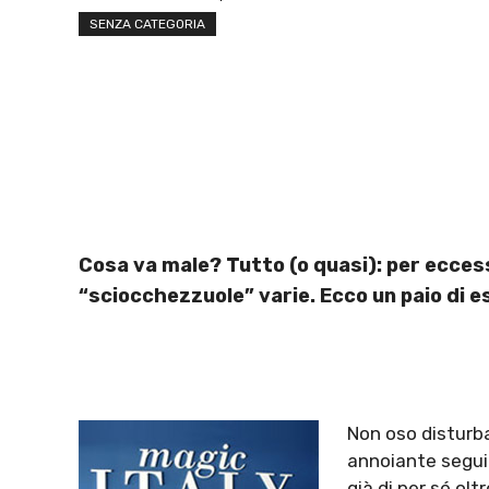
SENZA CATEGORIA
Cosa va male? Tutto (o quasi): per ecces
“sciocchezzuole” varie. Ecco un paio di es
Non oso disturba
annoiante seguit
già di per sé ol