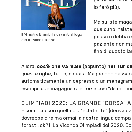
lo farò più).
Ma su ‘ste maga
qualcuno insist
Il Ministro Brambilla davanti al logo
possa o debba es
del tursimo italiano
paziente non men
fine di questo l
Allora,
cos’è che va male
(appunto)
nel Turis
queste righe, tutto; o quasi. Ma per non passa
automaticamente un depresso o un menagramo 
esempi, due magagne che forse così “de minimis
OLIMPIADI 2020: LA GRANDE “CORSA” A
E comincio con quella più “eclatante” (deriva da
dovrebbe dire ma ormai la nostra lingua campa s
foresti, ok?). La Vicenda Olimpiadi del 2020. C