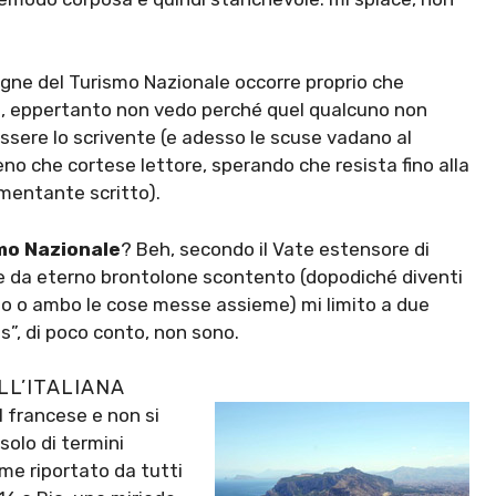
gne del Turismo Nazionale occorre proprio che
a, eppertanto non vedo perché quel qualcuno non
sere lo scrivente (e adesso le scuse vadano al
o che cortese lettore, sperando che resista fino alla
amentante scritto).
mo Nazionale
? Beh, secondo il Vate estensore di
re da eterno brontolone scontento (dopodiché diventi
o ambo le cose messe assieme) mi limito a due
”, di poco conto, non sono.
LL’ITALIANA
l francese e non si
olo di termini
ome riportato da tutti