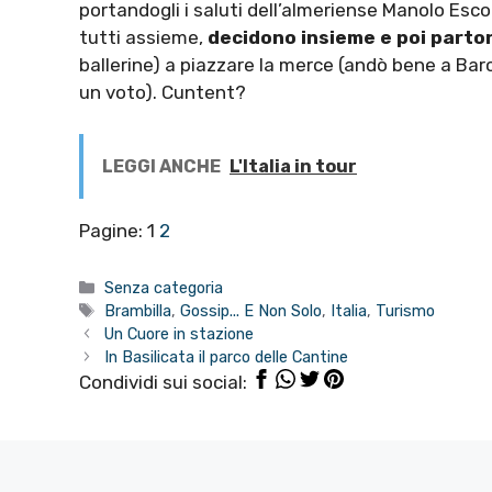
portandogli i saluti dell’almeriense Manolo Esc
tutti assieme,
decidono insieme e poi part
ballerine) a piazzare la merce (andò bene a Barc
un voto). Cuntent?
LEGGI ANCHE
L'Italia in tour
Pagine:
1
2
Categorie
Senza categoria
Tag
Brambilla
,
Gossip... E Non Solo
,
Italia
,
Turismo
Un Cuore in stazione
In Basilicata il parco delle Cantine
Condividi sui social: