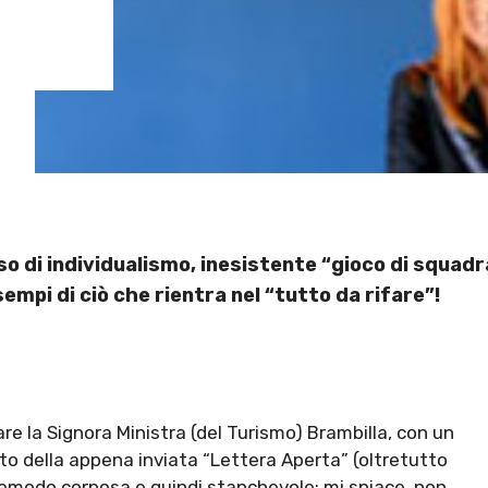
so di individualismo, inesistente “gioco di squad
empi di ciò che rientra nel “tutto da rifare”!
re la Signora Ministra (del Turismo) Brambilla, con un
o della appena inviata “Lettera Aperta” (oltretutto
tremodo corposa e quindi stanchevole: mi spiace, non