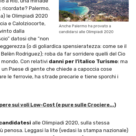
16 a Rio, una miriade
a; ricordate? Palermo,
a) le Olimpiadi 2020
ia e Calolziocorte,
Anche Palermo ha provato a
into dalla
candidarsi alle Olimpiadi 2020
scio” datosi che “non
 leggerezza (o di goliardica spensieratezza: come se il
 Belèn Rodriguez); roba da far sorridere quelli del Cio
l mondo. Con relativi
danni per l’italico Turismo
: ma
in un Paese di gente che chiede a capoccia cose
re le ferrovie, ha strade precarie e tiene sporchi i
ere sui voli Low-Cost (e pure sulle Crociere...)
ocandidatesi
alle Olimpiadi 2020, sulla stessa
ù penosa. Leggasi la lite (vedasi la stampa nazionale)