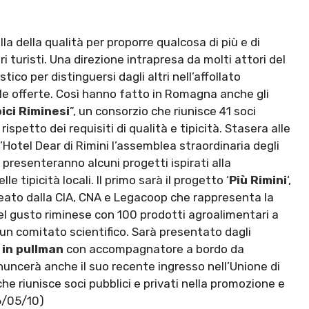
ella della qualità per proporre qualcosa di più e di
ri turisti. Una direzione intrapresa da molti attori del
tico per distinguersi dagli altri nell’affollato
e offerte. Così hanno fatto in Romagna anche gli
ici Riminesi
”, un consorzio che riunisce 41 soci
rispetto dei requisiti di qualità e tipicità. Stasera alle
ll’Hotel Dear di Rimini l’assemblea straordinaria degli
 presenteranno alcuni progetti ispirati alla
e tipicità locali. Il primo sarà il progetto ‘
Più Rimini
‘,
eato dalla CIA, CNA e Legacoop che rappresenta la
del gusto riminese con 100 prodotti agroalimentari a
 un comitato scientifico. Sarà presentato dagli
 in pullman
con accompagnatore a bordo da
nnuncerà anche il suo recente ingresso nell’Unione di
 riunisce soci pubblici e privati nella promozione e
6/05/10)