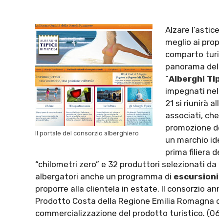
Alzare l’astic
meglio ai prop
comparto turis
panorama dell
“
Alberghi Tip
impegnati nel 
21 si riunirà a
associati, che
promozione dell
Il portale del consorzio alberghiero
un marchio id
prima filiera 
“chilometri zero” e 32 produttori selezionati da
albergatori anche un programma di
escursioni
proporre alla clientela in estate. Il consorzio a
Prodotto Costa della Regione Emilia Romagna che
commercializzazione del prodotto turistico. (0