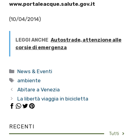
www.portaleacque.salute.gov.it
(10/04/2014)
LEGGI ANCHE
Autostrade, attenzione alle
corsie di emergenza
Categorie
News & Eventi
Tag
ambiente
Abitare a Venezia
La libertà viaggia in bicicletta
RECENTI
Tutti