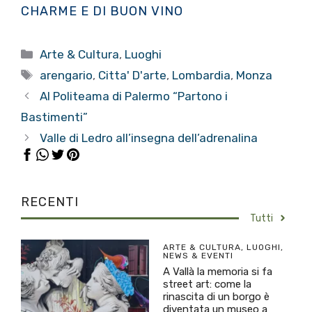
CHARME E DI BUON VINO
Categorie
Arte & Cultura
,
Luoghi
Tag
arengario
,
Citta' D'arte
,
Lombardia
,
Monza
Al Politeama di Palermo “Partono i
Bastimenti”
Valle di Ledro all’insegna dell’adrenalina
RECENTI
Tutti
ARTE & CULTURA
,
LUOGHI
,
NEWS & EVENTI
A Vallà la memoria si fa
street art: come la
rinascita di un borgo è
diventata un museo a