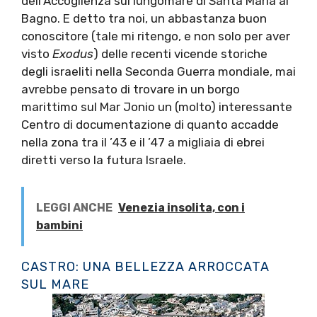
dell’Accoglienza sul lungomare di Santa Maria al
Bagno. E detto tra noi, un abbastanza buon
conoscitore (tale mi ritengo, e non solo per aver
visto
Exodus
) delle recenti vicende storiche
degli israeliti nella Seconda Guerra mondiale, mai
avrebbe pensato di trovare in un borgo
marittimo sul Mar Jonio un (molto) interessante
Centro di documentazione di quanto accadde
nella zona tra il ’43 e il ’47 a migliaia di ebrei
diretti verso la futura Israele.
LEGGI ANCHE
Venezia insolita, con i
bambini
CASTRO: UNA BELLEZZA ARROCCATA
SUL MARE