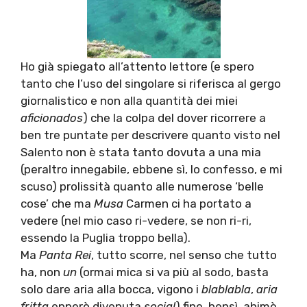
Ho già spiegato all’attento lettore (e spero
tanto che l’uso del singolare si riferisca al gergo
giornalistico e non alla quantità dei miei
aficionados
) che la colpa del dover ricorrere a
ben tre puntate per descrivere quanto visto nel
Salento non è stata tanto dovuta a una mia
(peraltro innegabile, ebbene sì, lo confesso, e mi
scuso) prolissità quanto alle numerose ‘belle
cose’ che ma
Musa
Carmen ci ha portato a
vedere (nel mio caso ri-vedere, se non ri-ri,
essendo la Puglia troppo bella).
Ma
Panta Rei
, tutto scorre, nel senso che tutto
ha, non
un
(ormai mica si va più al sodo, basta
solo dare aria alla bocca, vigono i
blablabla
,
aria
fritta
epperò divenuta
social
) fine, bensì, ahimè,