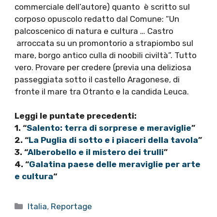
commerciale dell’autore) quanto è scritto sul
corposo opuscolo redatto dal Comune: “Un
palcoscenico di natura e cultura … Castro
arroccata su un promontorio a strapiombo sul
mare, borgo antico culla di noobili civiltà”. Tutto
vero. Provare per credere (previa una deliziosa
passeggiata sotto il castello Aragonese, di
fronte il mare tra Otranto e la candida Leuca.
Leggi le puntate precedenti:
1. “
Salento: terra di sorprese e meraviglie
”
2. “
La Puglia di sotto e i piaceri della tavola
”
3. “
Alberobello e il mistero dei trulli
”
4. “
Galatina paese delle meraviglie per arte
e cultura
“
Categorie
Italia
,
Reportage