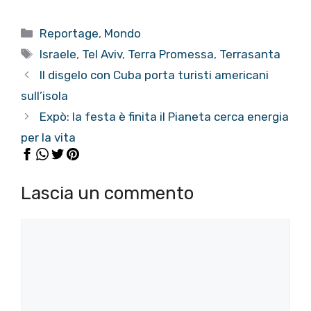
Categorie
Reportage
,
Mondo
Tag
Israele
,
Tel Aviv
,
Terra Promessa
,
Terrasanta
Il disgelo con Cuba porta turisti americani
sull’isola
Expò: la festa è finita il Pianeta cerca energia
per la vita
Lascia un commento
Commento