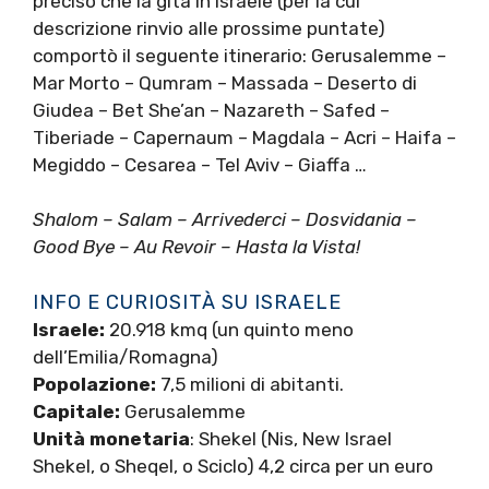
preciso che la gita in Israele (per la cui
descrizione rinvio alle prossime puntate)
comportò il seguente itinerario: Gerusalemme –
Mar Morto – Qumram – Massada – Deserto di
Giudea – Bet She’an – Nazareth – Safed –
Tiberiade – Capernaum – Magdala – Acri – Haifa –
Megiddo – Cesarea – Tel Aviv – Giaffa …
Shalom – Salam – Arrivederci – Dosvidania –
Good Bye – Au Revoir – Hasta la Vista!
INFO E CURIOSITÀ SU ISRAELE
Israele:
20.918 kmq (un quinto meno
dell’Emilia/Romagna)
Popolazione:
7,5 milioni di abitanti.
Capitale:
Gerusalemme
Unità monetaria
: Shekel (Nis, New Israel
Shekel, o Sheqel, o Sciclo) 4,2 circa per un euro