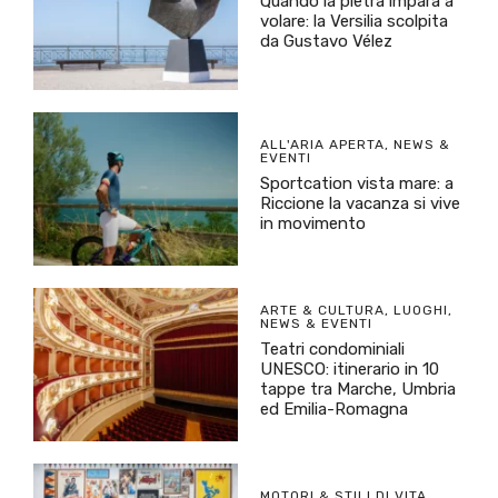
Quando la pietra impara a
volare: la Versilia scolpita
da Gustavo Vélez
ALL'ARIA APERTA
,
NEWS &
EVENTI
Sportcation vista mare: a
Riccione la vacanza si vive
in movimento
ARTE & CULTURA
,
LUOGHI
,
NEWS & EVENTI
Teatri condominiali
UNESCO: itinerario in 10
tappe tra Marche, Umbria
ed Emilia-Romagna
MOTORI & STILI DI VITA
,