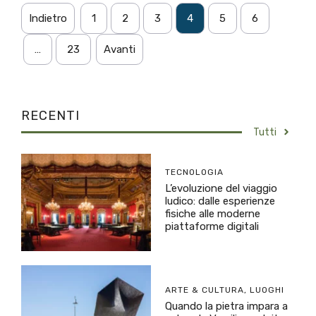
Indietro
1
2
3
4
5
6
…
23
Avanti
RECENTI
Tutti
TECNOLOGIA
L’evoluzione del viaggio
ludico: dalle esperienze
fisiche alle moderne
piattaforme digitali
ARTE & CULTURA
,
LUOGHI
Quando la pietra impara a