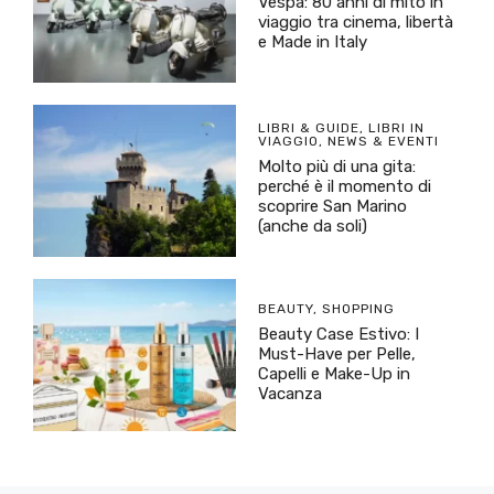
Vespa: 80 anni di mito in
viaggio tra cinema, libertà
e Made in Italy
LIBRI & GUIDE
,
LIBRI IN
VIAGGIO
,
NEWS & EVENTI
Molto più di una gita:
perché è il momento di
scoprire San Marino
(anche da soli)
BEAUTY
,
SHOPPING
Beauty Case Estivo: I
Must-Have per Pelle,
Capelli e Make-Up in
Vacanza