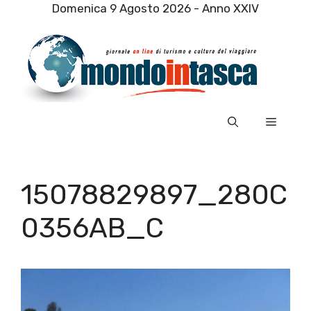
Vai
Domenica 9 Agosto 2026 - Anno XXIV
al
contenuto
Menu
15078829897_280C
0356AB_C