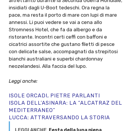
altrettanto durante la Seconda Guerra Mondiale,
insidiati dagli U-Boot tedeschi. Ora regna la
pace, ma resta il porto di mare con lupi di mare
annessi. Li puoi vedere se vai a cena allo
Stromness Hotel, che fa da albergo e da
ristorante. Incontri certi ceffi con baffoni e
cicatrici assortite che gustano filetti di pesce
con delicate salse, accompagnati da strepitosi
bianchi australiani e superbi chardonnay
neozelandesi. Alla faccia del lupo.
Leggi anche:
ISOLE ORCADI, PIETRE PARLANTI
ISOLA DELL’ASINARA: LA “ALCATRAZ DEL
MEDITERRANEO”
LUCCA: ATTRAVERSANDO LA STORIA
LEGGI ANCHE
Festa della luna piena