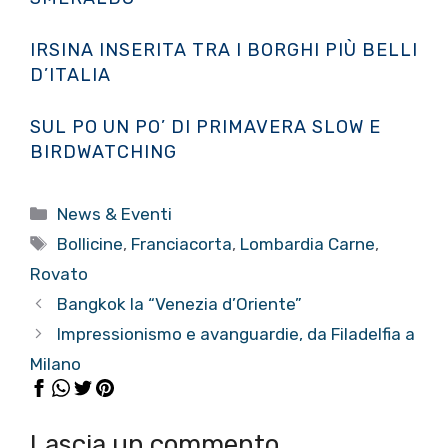
IRSINA INSERITA TRA I BORGHI PIÙ BELLI
D’ITALIA
SUL PO UN PO’ DI PRIMAVERA SLOW E
BIRDWATCHING
Categorie
News & Eventi
Tag
Bollicine
,
Franciacorta
,
Lombardia Carne
,
Rovato
Bangkok la “Venezia d’Oriente”
Impressionismo e avanguardie, da Filadelfia a
Milano
Lascia un commento