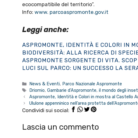
ecocompatibile del territorio”.
Info:
www. parcoaspromonte.gov.it
Leggi anche:
ASPROMONTE, IDENTITÀ E COLORI IN 
BIODIVERSITÀ: ALLA RICERCA DI SPEC
ASPROMONTE SORGENTE DI VITA. SCOP
LUCI SUL PARCO: UN SUCCESSO LA SER
Categorie
News & Eventi
,
Parco Nazionale Aspromonte
Tag
Driomio
,
Gambarie d’Aspromonte
,
il mondo degli inset
Aspromonte, Identità e Colori in mostra al Castello 
Ululone appenninico nell’area protetta dell’Aspromont
Condividi sui social:
Lascia un commento