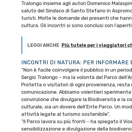
Tralongo insieme agli autori Domenico Malaspina
saluto del Sindaco di Santo Stefano in Asprom
turisti. Molte le domande dei presenti che hann
cultura. Gli incontri si sono conclusi con l’aperi
LEGGI ANCHE
Più tutele per i viaggiatori 
INCONTRI DI NATURA: PER INFORMARE
“Non è facile coinvolgere il pubblico in un peri
Sergio Tralongo – ma la volontà del Parco dell’As
Protetta o visitatori di ogni provenienza, resta
comunicazione. Abbiamo volentieri sperimentato 
convinzione che divulgare la Biodiversità e la 
culturale, sia un dovere dell’Ente Parco. Un modo 
attività legate al turismo sostenibile”.
“Il Parco lavora su più fronti – ha spiegato il V
sensibilizzazione e divulgazione della biodiversi