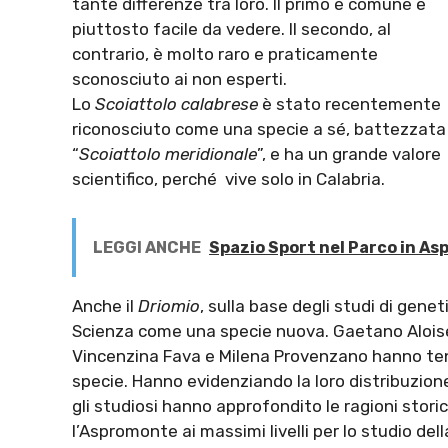
tante differenze tra loro. Il primo è comune e
piuttosto facile da vedere. Il secondo, al
contrario, è molto raro e praticamente
sconosciuto ai non esperti.
Lo
Scoiattolo calabrese
è stato recentemente
riconosciuto come una specie a sé, battezzata
“
Scoiattolo meridionale
”, e ha un grande valore
scientifico, perché vive solo in Calabria.
LEGGI ANCHE
Spazio Sport nel Parco in As
Anche il
Driomio
, sulla base degli studi di gene
Scienza come una specie nuova. Gaetano Aloise, d
Vincenzina Fava e Milena Provenzano hanno te
specie. Hanno evidenziando la loro distribuzione
gli studiosi hanno approfondito le ragioni sto
l’Aspromonte ai massimi livelli per lo studio del