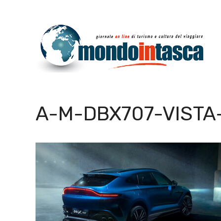
Vai
al
contenuto
A-M-DBX707-VISTA