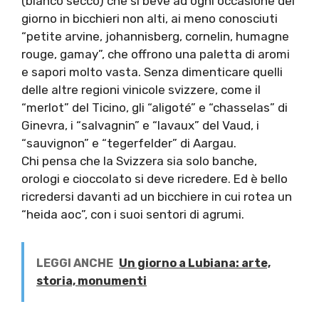
(bianco secco) che si beve ad ogni occasione del
giorno in bicchieri non alti, ai meno conosciuti
“petite arvine, johannisberg, cornelin, humagne
rouge, gamay”, che offrono una paletta di aromi
e sapori molto vasta. Senza dimenticare quelli
delle altre regioni vinicole svizzere, come il
“merlot” del Ticino, gli “aligoté” e “chasselas” di
Ginevra, i “salvagnin” e “lavaux” del Vaud, i
“sauvignon” e “tegerfelder” di Aargau.
Chi pensa che la Svizzera sia solo banche,
orologi e cioccolato si deve ricredere. Ed è bello
ricredersi davanti ad un bicchiere in cui rotea un
“heida aoc”, con i suoi sentori di agrumi.
LEGGI ANCHE
Un giorno a Lubiana: arte,
storia, monumenti