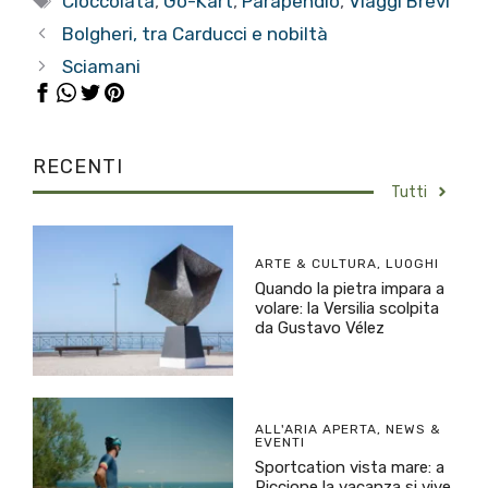
Cioccolata
,
Go-Kart
,
Parapendio
,
Viaggi Brevi
Bolgheri, tra Carducci e nobiltà
Sciamani
RECENTI
Tutti
ARTE & CULTURA
,
LUOGHI
Quando la pietra impara a
volare: la Versilia scolpita
da Gustavo Vélez
ALL'ARIA APERTA
,
NEWS &
EVENTI
Sportcation vista mare: a
Riccione la vacanza si vive