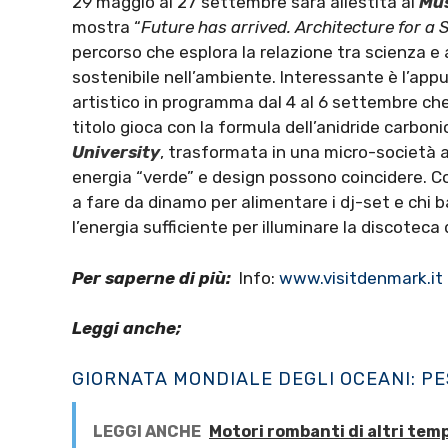
29 maggio al 27 settembre sarà allestita al
Mus
mostra “
Future has arrived. Architecture for a 
percorso che esplora la relazione tra scienza e
sostenibile nell’ambiente. Interessante è l’ap
artistico in programma dal 4 al 6 settembre che
titolo gioca con la formula dell’anidride carbon
University
, trasformata in una micro-società 
energia “verde” e design possono coincidere. Cos
a fare da dinamo per alimentare i dj-set e chi b
l’energia sufficiente per illuminare la discoteca d
Per saperne di più:
Info:
www.visitdenmark.it
Leggi anche;
GIORNATA MONDIALE DEGLI OCEANI: PE
LEGGI ANCHE
Motori rombanti di altri temp