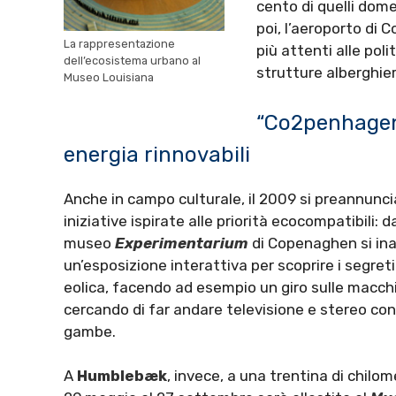
cento di quelli domes
poi, l’aeroporto di
La rappresentazione
più attenti alle poli
dell’ecosistema urbano al
strutture alberghier
Museo Louisiana
“Co2penhagen”,
energia rinnovabili
Anche in campo culturale, il 2009 si preannunc
iniziative ispirate alle priorità ecocompatibili: d
museo
Experimentarium
di Copenaghen si ina
un’esposizione interattiva per scoprire i segreti
eolica, facendo ad esempio un giro sulle macchi
cercando di far andare televisione e stereo con 
gambe.
A
Humblebæk
, invece, a una trentina di chilome