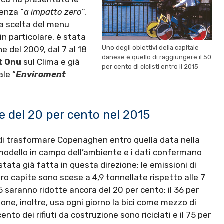
renza “
a impatto zero
”,
lla scelta del menu
in particolare, è stata
Uno degli obiettivi della capitale
e del 2009, dal 7 al 18
danese è quello di raggiungere il 50
t Onu
sul Clima e già
per cento di ciclisti entro il 2015
ale “
Enviroment
e del 20 per cento nel 2015
o di trasformare Copenaghen entro quella data nella
odello in campo dell’ambiente e i dati confermano
tata già fatta in questa direzione: le emissioni di
ro capite sono scese a 4,9 tonnellate rispetto alle 7
15 saranno ridotte ancora del 20 per cento; il 36 per
one, inoltre, usa ogni giorno la bici come mezzo di
cento dei rifiuti da costruzione sono riciclati e il 75 per