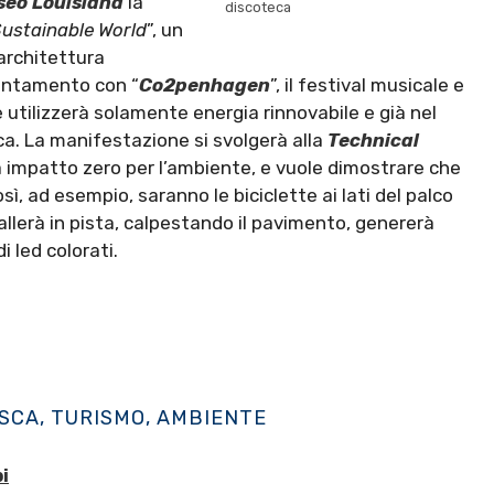
eo Louisiana
la
discoteca
Sustainable World
”, un
 architettura
puntamento con “
Co2penhagen
”, il festival musicale e
 utilizzerà solamente energia rinnovabile e già nel
ica. La manifestazione si svolgerà alla
Technical
a impatto zero per l’ambiente, e vuole dimostrare che
ì, ad esempio, saranno le biciclette ai lati del palco
allerà in pista, calpestando il pavimento, genererà
i led colorati.
SCA, TURISMO, AMBIENTE
i