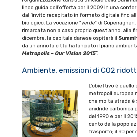
linee guida dell’offerta per il 2009 in una confe
dall’invito recapitato in formato digitale fino a
biologico. La vocazione “
verde
” di Copenaghen, 
rimarcata non a caso proprio quest’anno: alla fin
dicembre, la capitale danese ospiterà il
Summi
da un anno la città ha lanciato il piano ambient
Metropolis – Our Vision 2015
”.
Ambiente, emissioni di CO2 ridott
L’obiettivo è quell
metropoli europea m
che molta strada è s
anidride carbonica p
del 1990 e per il 20
cento della popolazi
trasporto; il 90 per 