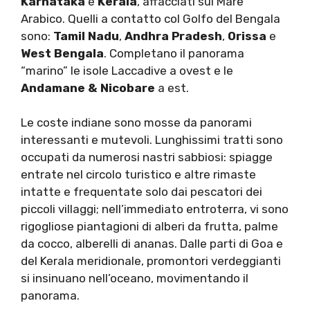
Karnataka
e
Kerala
, affacciati sul Mare
Arabico. Quelli a contatto col Golfo del Bengala
sono:
Tamil Nadu
,
Andhra Pradesh
,
Orissa
e
West Bengala
. Completano il panorama
“marino” le isole Laccadive a ovest e le
Andamane & Nicobare
a est.
Le coste indiane sono mosse da panorami
interessanti e mutevoli. Lunghissimi tratti sono
occupati da numerosi nastri sabbiosi: spiagge
entrate nel circolo turistico e altre rimaste
intatte e frequentate solo dai pescatori dei
piccoli villaggi; nell’immediato entroterra, vi sono
rigogliose piantagioni di alberi da frutta, palme
da cocco, alberelli di ananas. Dalle parti di Goa e
del Kerala meridionale, promontori verdeggianti
si insinuano nell’oceano, movimentando il
panorama.