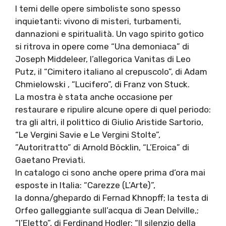
I temi delle opere simboliste sono spesso
inquietanti: vivono di misteri, turbamenti,
dannazioni e spiritualità. Un vago spirito gotico
si ritrova in opere come “Una demoniaca” di
Joseph Middeleer, l’allegorica Vanitas di Leo
Putz, il “Cimitero italiano al crepuscolo”, di Adam
Chmielowski , “Lucifero”, di Franz von Stuck.
La mostra è stata anche occasione per
restaurare e ripulire alcune opere di quel periodo:
tra gli altri, il polittico di Giulio Aristide Sartorio,
“Le Vergini Savie e Le Vergini Stolte”,
”Autoritratto” di Arnold Böcklin, “L’Eroica” di
Gaetano Previati.
In catalogo ci sono anche opere prima d’ora mai
esposte in Italia: “Carezze (L’Arte)”,
la donna/ghepardo di Fernad Khnopff; la testa di
Orfeo galleggiante sull’acqua di Jean Delville,;
“l’Eletto”, di Ferdinand Hodler; “Il silenzio della