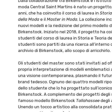
Dalla collaborazione tra Birkenstock e l’istituto
moda Central Saint Martins è nato un progetto
anni, che ha coinvolto il corso di laurea in
Storia
della Moda
e il
Master in Moda
. La collezione in
nuovi modelli e la riedizione del primo modello d
Birkenstock. Iniziato nel 2018, il progetto ha coi
studenti del corso di laurea in Storia e Teoria de
studenti sono partiti da una ricerca all’interno d
archivio di Birkenstock, allo scopo di arricchirlo.
Gli studenti del master sono stati invitati ad off
propria interpretazione di modelli emblematici
una visione contemporanea, plasmando il futuro
brand tedesco. Ognuno dei quattro modelli ripo
dello studente che lo ha progettato sull’iconic
Birkenstock. A complemento dei progetti degli s
famoso modello Birkenstock
Tallahassee
degli 
Unendo un tocco artistico alla consolidata prati