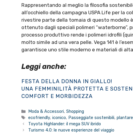
Rappresentando al meglio la filosofia sostenibile
all’occhiello della campagna USPA Life per la c
rivestire parte della tomaia di questo modello 
ottenuto dagli speciali polimeri “waterborne”, pr
processo produttivo rende i polimeri idrofili (qui
molto simile ad una vera pelle. Vega 141 è l’ese
garantisce uno stile moderno e materiali di alt
Leggi anche:
FESTA DELLA DONNA IN GIALLO!
UNA FEMMINILITÀ PROTETTA E SOSTE
COMFORT E MORBIDEZZA
Categorie
Moda & Accessori
,
Shopping
Tag
ecofriendly
,
iconico
,
Passeggiate sostenibili
,
plantar
Toyota Highlander: il mega SUV ibrido
Turismo 4.0: le nuove esperienze del viaggio