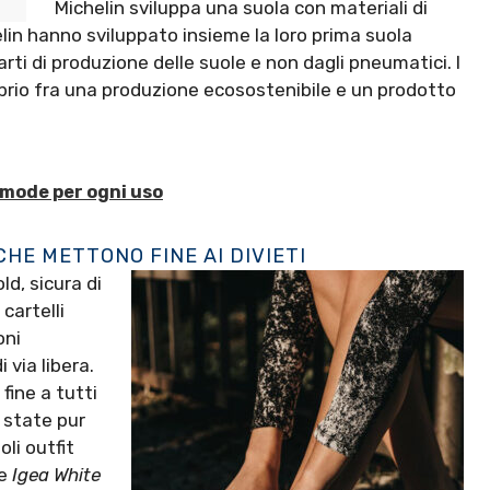
Michelin sviluppa una suola con materiali di
elin hanno sviluppato insieme la loro prima suola
rti di produzione delle suole e non dagli pneumatici. I
ibrio fra una produzione ecosostenibile e un prodotto
mode per ogni uso
CHE METTONO FINE AI DIVIETI
ld, sicura di
 cartelli
oni
via libera.
fine a tutti
, state pur
li outfit
le
Igea White