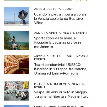
Tutti
ARTE & CULTURA
,
LUOGHI
Quando la pietra impara a volare:
la Versilia scolpita da Gustavo
Vélez
ALL'ARIA APERTA
,
NEWS & EVENTI
Sportcation vista mare: a
Riccione la vacanza si vive in
movimento
ARTE & CULTURA
,
LUOGHI
,
NEWS &
EVENTI
Teatri condominiali UNESCO:
itinerario in 10 tappe tra Marche,
Umbria ed Emilia-Romagna
MOTORI & STILI DI VITA
,
NEWS &
EVENTI
Vespa: 80 anni di mito in viaggio
tra cinema, libertà e Made in Italy
LIBRI & GUIDE
,
LIBRI IN VIAGGIO
,