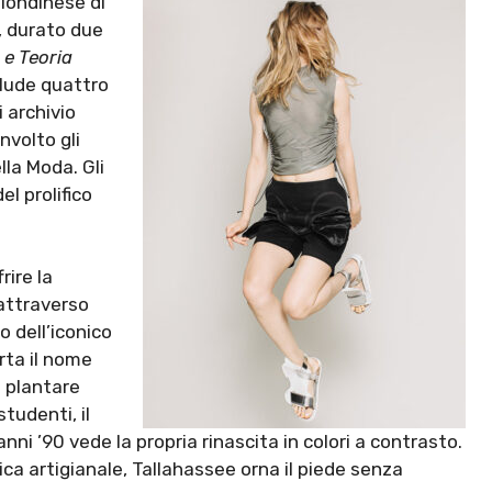
 londinese di
, durato due
 e Teoria
clude quattro
i archivio
nvolto gli
lla Moda. Gli
el prolifico
rire la
 attraverso
 dell’iconico
rta il nome
o plantare
tudenti, il
anni ’90 vede la propria rinascita in colori a contrasto.
ca artigianale, Tallahassee orna il piede senza