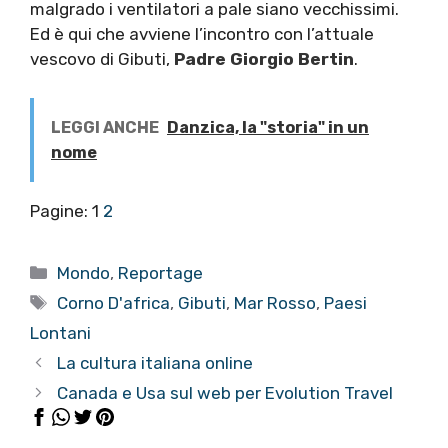
malgrado i ventilatori a pale siano vecchissimi.
Ed è qui che avviene l’incontro con l’attuale
vescovo di Gibuti,
Padre Giorgio Bertin
.
LEGGI ANCHE
Danzica, la "storia" in un
nome
Pagine:
1
2
Categorie
Mondo
,
Reportage
Tag
Corno D'africa
,
Gibuti
,
Mar Rosso
,
Paesi
Lontani
La cultura italiana online
Canada e Usa sul web per Evolution Travel