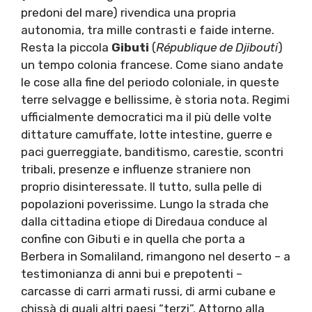
predoni del mare) rivendica una propria
autonomia, tra mille contrasti e faide interne.
Resta la piccola
Gibuti
(
République de Djibouti
)
un tempo colonia francese. Come siano andate
le cose alla fine del periodo coloniale, in queste
terre selvagge e bellissime, è storia nota. Regimi
ufficialmente democratici ma il più delle volte
dittature camuffate, lotte intestine, guerre e
paci guerreggiate, banditismo, carestie, scontri
tribali, presenze e influenze straniere non
proprio disinteressate. Il tutto, sulla pelle di
popolazioni poverissime. Lungo la strada che
dalla cittadina etiope di Diredaua conduce al
confine con Gibuti e in quella che porta a
Berbera in Somaliland, rimangono nel deserto – a
testimonianza di anni bui e prepotenti –
carcasse di carri armati russi, di armi cubane e
chissà di quali altri paesi “terzi”. Attorno alla