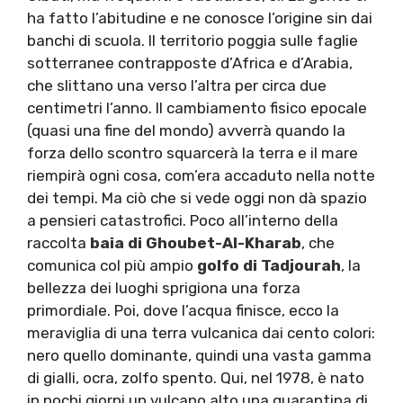
ha fatto l’abitudine e ne conosce l’origine sin dai
banchi di scuola. Il territorio poggia sulle faglie
sotterranee contrapposte d’Africa e d’Arabia,
che slittano una verso l’altra per circa due
centimetri l’anno. Il cambiamento fisico epocale
(quasi una fine del mondo) avverrà quando la
forza dello scontro squarcerà la terra e il mare
riempirà ogni cosa, com’era accaduto nella notte
dei tempi. Ma ciò che si vede oggi non dà spazio
a pensieri catastrofici. Poco all’interno della
raccolta
baia di Ghoubet-Al-Kharab
, che
comunica col più ampio
golfo di Tadjourah
, la
bellezza dei luoghi sprigiona una forza
primordiale. Poi, dove l’acqua finisce, ecco la
meraviglia di una terra vulcanica dai cento colori:
nero quello dominante, quindi una vasta gamma
di gialli, ocra, zolfo spento. Qui, nel 1978, è nato
in pochi giorni un vulcano alto una quarantina di