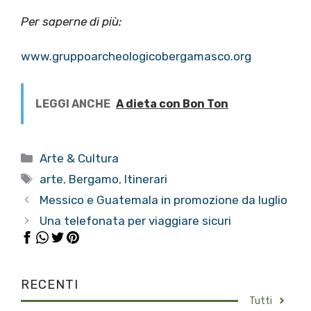
Per saperne di più:
www.gruppoarcheologicobergamasco.org
LEGGI ANCHE
A dieta con Bon Ton
Categorie
Arte & Cultura
Tag
arte
,
Bergamo
,
Itinerari
Messico e Guatemala in promozione da luglio
Una telefonata per viaggiare sicuri
RECENTI
Tutti